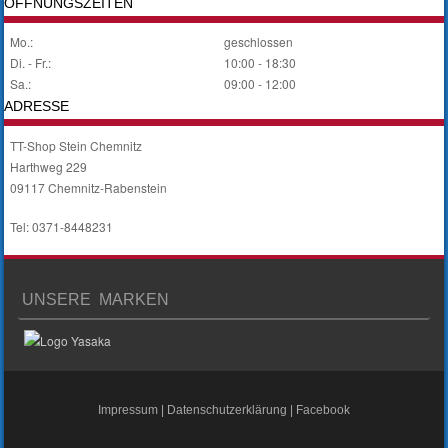
ÖFFNUNGSZEITEN
Mo.:
geschlossen
Di. - Fr.:
10:00 - 18:30
Sa.:
09:00 - 12:00
ADRESSE
TT-Shop Stein Chemnitz
Harthweg 229
09117 Chemnitz-Rabenstein
Tel: 0371-8448231
UNSERE MARKEN
Impressum
|
Datenschutzerklärung
|
Facebook