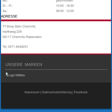
Mo.:
geschlossen
Di. - Fr.:
10:00 - 18:30
Sa.:
09:00 - 12:00
ADRESSE
TT-Shop Stein Chemnitz
Harthweg 229
09117 Chemnitz-Rabenstein
Tel: 0371-8448231
UNSERE MARKEN
Impressum
|
Datenschutzerklärung
|
Facebook